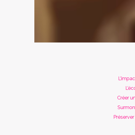
L’impac
L’éc
Créer u
Surmont
Préserver 