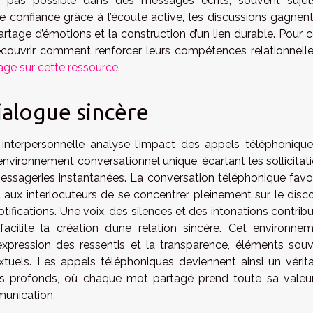
’est pas possible dans des messages écrits, souvent suje
e confiance grâce à l’écoute active, les discussions gagnen
partage d’émotions et la construction d’un lien durable. Pour 
écouvrir comment renforcer leurs compétences relationnelles
tage sur cette ressource
.
ialogue sincère
interpersonnelle analyse l’impact des appels téléphoniques
nvironnement conversationnel unique, écartant les sollicitat
essageries instantanées. La conversation téléphonique favo
nt aux interlocuteurs de se concentrer pleinement sur le disc
otifications. Une voix, des silences et des intonations contrib
facilite la création d’une relation sincère. Cet environne
expression des ressentis et la transparence, éléments sou
tuels. Les appels téléphoniques deviennent ainsi un vérit
ens profonds, où chaque mot partagé prend toute sa valeu
munication.