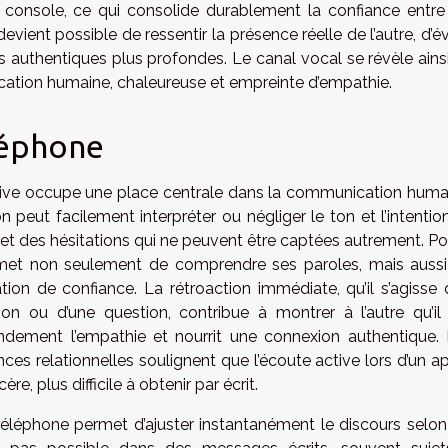
u console, ce qui consolide durablement la confiance entre
 devient possible de ressentir la présence réelle de l’autre, d’év
s authentiques plus profondes. Le canal vocal se révèle ains
cation humaine, chaleureuse et empreinte d’empathie.
éléphone
ctive occupe une place centrale dans la communication huma
n peut facilement interpréter ou négliger le ton et l’intention
t des hésitations qui ne peuvent être captées autrement. Po
permet non seulement de comprendre ses paroles, mais auss
lation de confiance. La rétroaction immédiate, qu’il s’agisse 
on ou d’une question, contribue à montrer à l’autre qu’il
ndement l’empathie et nourrit une connexion authentique.
 relationnelles soulignent que l’écoute active lors d’un a
e, plus difficile à obtenir par écrit.
éléphone permet d’ajuster instantanément le discours selon