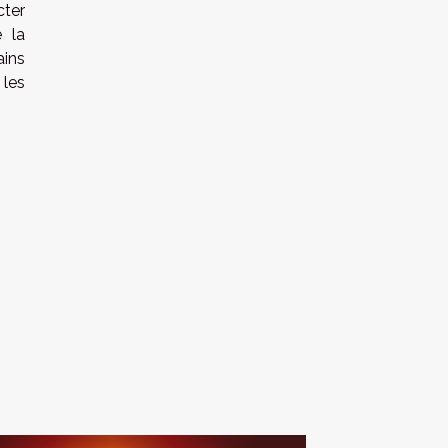
cter
e la
ains
 les