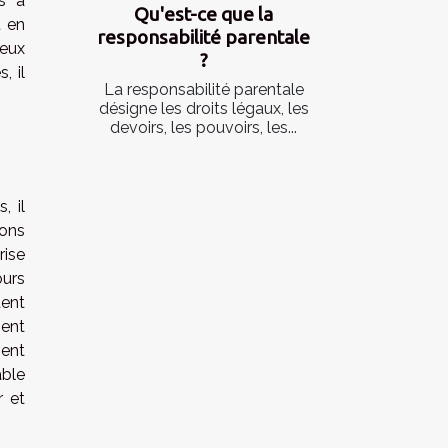
ts à
Qu'est-ce que la
t en
responsabilité parentale
ceux
?
, il
La responsabilité parentale
désigne les droits légaux, les
devoirs, les pouvoirs, les...
, il
ions
rise
ours
uent
ment
vent
able
r et