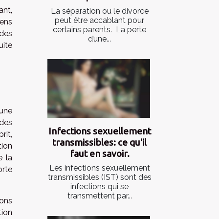
ant,
La séparation ou le divorce
peut être accablant pour
iens
certains parents. La perte
 des
d’une...
uite
 une
 des
Infections sexuellement
rit,
transmissibles: ce qu'il
ion
faut en savoir.
e la
Les infections sexuellement
orte
transmissibles (IST) sont des
infections qui se
transmettent par...
ions
tion