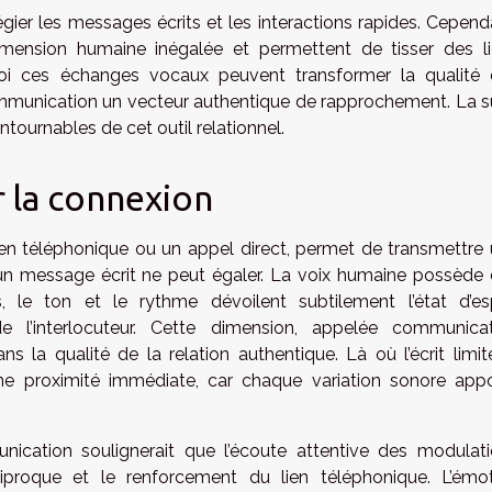
ilégier les messages écrits et les interactions rapides. Cepend
imension humaine inégalée et permettent de tisser des l
oi ces échanges vocaux peuvent transformer la qualité
ommunication un vecteur authentique de rapprochement. La s
ntournables de cet outil relationnel.
r la connexion
ien téléphonique ou un appel direct, permet de transmettre
ucun message écrit ne peut égaler. La voix humaine possède
ns, le ton et le rythme dévoilent subtilement l’état d’esp
e l’interlocuteur. Cette dimension, appelée communicat
s la qualité de la relation authentique. Là où l’écrit limit
une proximité immédiate, car chaque variation sonore app
cation soulignerait que l’écoute attentive des modulat
iproque et le renforcement du lien téléphonique. L’émo