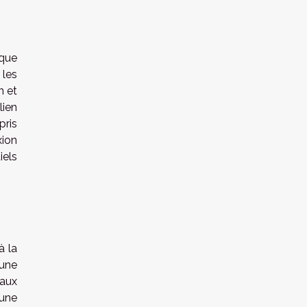
sque
 les
n et
lien
pris
xion
iels
à la
 une
 aux
 une