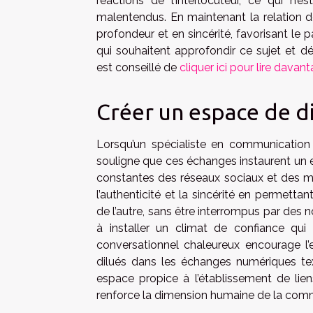
réactions de l’interlocuteur, ce qui n
malentendus. En maintenant la relation d
profondeur et en sincérité, favorisant le 
qui souhaitent approfondir ce sujet et d
est conseillé de
cliquer ici pour lire davan
Créer un espace de d
Lorsqu’un spécialiste en communication 
souligne que ces échanges instaurent un e
constantes des réseaux sociaux et des m
l’authenticité et la sincérité en permetta
de l’autre, sans être interrompus par des n
à installer un climat de confiance qui 
conversationnel chaleureux encourage l’
dilués dans les échanges numériques tex
espace propice à l’établissement de li
renforce la dimension humaine de la com