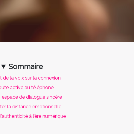
Sommaire
t de la voix sur la connexion
oute active au téléphone
n espace de dialogue sincère
er la distance émotionnelle
l’authenticité à l’ère numérique