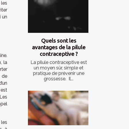
 les
iter
i un
Quels sont les
avantages de la pilule
contraceptive ?
ine.
, la
La pilule contraceptive est
un moyen sûr, simple et
rter
pratique de prévenir une
i de
grossesse. Il...
d’un
 est
 Les
ppel
 les